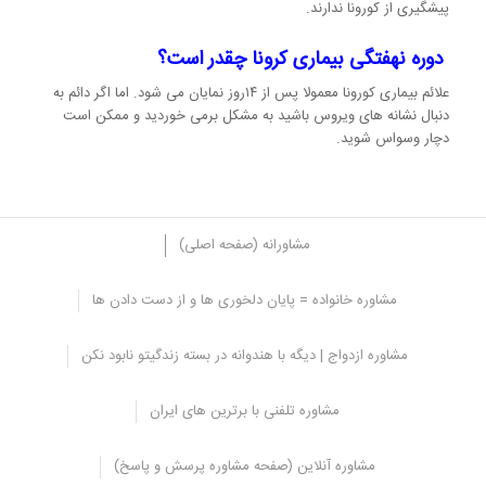
پیشگیری از کورونا ندارند.
دوره نهفتگی بیماری کرونا چقدر است؟
علائم بیماری کورونا معمولا پس از ۱۴روز نمایان می شود. اما اگر دائم به
دنبال نشانه های ویروس باشید به مشکل برمی خوردید و ممکن است
دچار وسواس شوید.
مشاورانه (صفحه اصلی)
مشاوره خانواده = پایان دلخوری ها و از دست دادن ها
راه های انتقال ویروس کرونا
مشاوره ازدواج | دیگه با هندوانه در بسته زندگیتو نابود نکن
در این روزها نگرانی مردم در مورد ویروس کرونا افزایش پیدا کرده است و
توجه به راه های انتقال ویروس کرونا و پیشگیری از آن به دلیل نبود
مشاوره تلفنی با برترین های ایران
امکانات برای مقابله با این ویروس از اهمیت زیادی برخوردار است.
این بیماری می تواند از طریق هوا، تردد در مکان‌های شلوغ، تماس نزدیک
مشاوره آنلاین (صفحه مشاوره پرسش و پاسخ)
با اطرافیان و مراجعه بیش از حد به بیمارستان از فرد مبتلا به فرد سالم