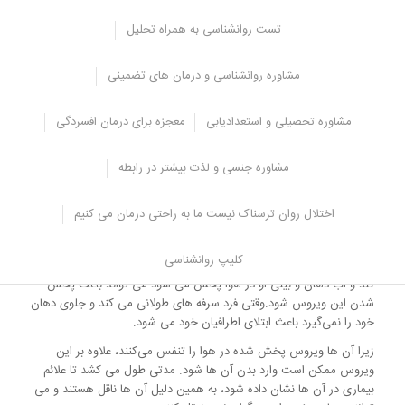
منتقل شود.
تست روانشناسی به همراه تحلیل
در این بین اطلاعات غلط در رابطه با ویروس کرونا باعث افزایش نگرانی
افراد شده است.
مشاوره روانشناسی و درمان های تضمینی
راه های انتقال ویروس کرونا
مشاوره تحصیلی و استعدادیابی
معجزه برای درمان افسردگی
همه ما بارها دچار سرماخوردگی شده ایم و همیشه پزشکان توصیه کرده
اند که نکات بهداشتی را رعایت کنیم تا دیگران مبتلا نشوند. از آنجایی که
مشاوره جنسی و لذت بیشتر در رابطه
این ویروس علائمی شبیه سرماخوردگی دارد، راه های انتقال آن هم شبیه
سرماخوردگی است.
اختلال روان ترسناک نیست ما به راحتی درمان می کنیم
انتقال از طریق هوا
کلیپ روانشناسی
یکی از راه های انتقال ویروس از طریق هوا می باشد، فردی که عطسه می
کند و آب دهان و بینی او در هوا پخش می شود می تواند باعث پخش
شدن این ویروس شود.وقتی فرد سرفه های طولانی می کند و جلوی دهان
خود را نمی‌گیرد باعث ابتلای اطرافیان خود می شود.
زیرا آن ها ویروس پخش شده در هوا را تنفس می‌کنند، علاوه بر این
ویروس ممکن است وارد بدن آن ها شود. مدتی طول می کشد تا علائم
بیماری در آن ها نشان داده شود، به همین دلیل آن ها ناقل هستند و می