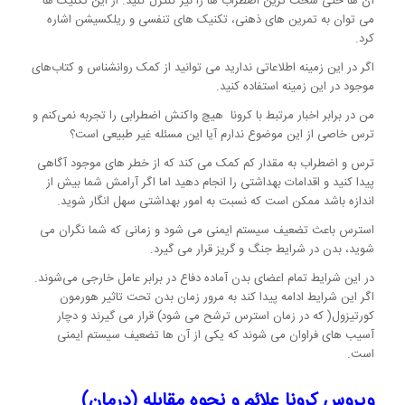
آن ها حتی سخت ترین اضطراب ها را نیز کنترل کنید. از این تکنیک ها
می توان به تمرین های ذهنی، تکنیک های تنفسی و ریلکسیشن اشاره
کرد.
اگر در این زمینه اطلاعاتی ندارید می توانید از کمک روانشناس و کتاب‌های
موجود در این زمینه استفاده کنید.
من در برابر اخبار مرتبط با کرونا هیچ واکنش اضطرابی را تجربه نمی‌کنم و
ترس خاصی از این موضوع ندارم آیا این مسئله غیر طبیعی است؟
ترس و اضطراب به مقدار کم کمک می کند که از خطر های موجود آگاهی
پیدا کنید و اقدامات بهداشتی را انجام دهید اما اگر آرامش شما بیش از
اندازه باشد ممکن است که نسبت به امور بهداشتی سهل انگار شوید.
استرس باعث تضعیف سیستم ایمنی می شود و زمانی که شما نگران می
شوید، بدن در شرایط جنگ و گریز قرار می گیرد.
در این شرایط تمام اعضای بدن آماده دفاع در برابر عامل خارجی می‌شوند.
اگر این شرایط ادامه پیدا کند به مرور زمان بدن تحت تاثیر هورمون
کورتیزول( که در زمان استرس ترشح می شود) قرار می گیرند و دچار
آسیب های فراوان می شوند که یکی از آن ها تضعیف سیستم ایمنی
است.
ویروس کرونا علائم و نحوه مقابله (درمان)