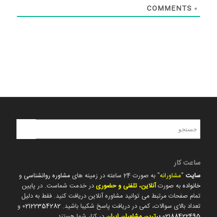
COMMENTS
0
ساعت کار
سایت
"
مشاورانه
" به صورت 24 ساعته در زمینه های
مشاوره روانشناسی
و
خانواده
به صورت
آنلاین، تلفنی و حضوری
در خدمت شماست. در پایین
تمام صفحات مرتبط می توانید مشاوره آنلاین دریافت کنید. فقط به دلیل
تعداد بالای سوالات، کمی در دریافت پاسخ شکیبا باشید.
02122354282
و
02188422495
ب
رترین مشاوران ایران
در کنار شما هستند.