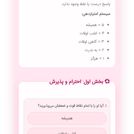
پاسخ درست یا غلط وجود ندارد.
سیستم امتیازدهی:
۵ = همیشه
۴ = اغلب اوقات
۳ = گاهی اوقات
۲ = به ندرت
۱ = هرگز
💞 بخش اول: احترام و پذیرش
۱. آیا او را با تمام نقاط قوت و ضعفش می‌پذیرید؟
همیشه
اغلب اوقات