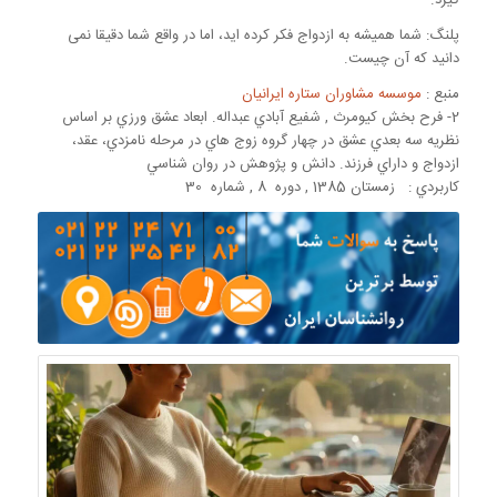
گیرد.
پلنگ: شما همیشه به ازدواج فکر کرده اید، اما در واقع شما دقیقا نمی
دانید که آن چیست.
منبع :
موسسه مشاوران ستاره ایرانیان
2- فرح بخش كيومرث , شفيع آبادي عبداله. ابعاد عشق ورزي بر اساس
نظريه سه بعدي عشق در چهار گروه زوج هاي در مرحله نامزدي، عقد،
ازدواج و داراي فرزند. دانش و پژوهش در روان شناسي
كاربردي : زمستان 1385 , دوره 8 , شماره 30