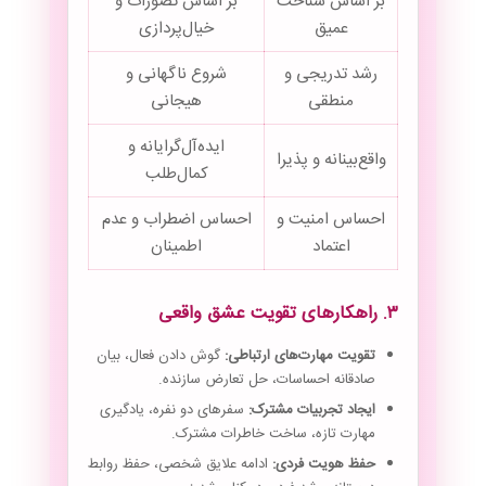
بر اساس شناخت
بر اساس تصورات و
عمیق
خیال‌پردازی
رشد تدریجی و
شروع ناگهانی و
منطقی
هیجانی
ایده‌آل‌گرایانه و
واقع‌بینانه و پذیرا
کمال‌طلب
احساس امنیت و
احساس اضطراب و عدم
اعتماد
اطمینان
۳. راهکارهای تقویت عشق واقعی
تقویت مهارت‌های ارتباطی:
گوش دادن فعال، بیان
صادقانه احساسات، حل تعارض سازنده.
ایجاد تجربیات مشترک:
سفرهای دو نفره، یادگیری
مهارت تازه، ساخت خاطرات مشترک.
حفظ هویت فردی:
ادامه علایق شخصی، حفظ روابط