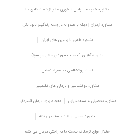
مشاوره خانواده = پایان دلخوری ها و از دست دادن ها
مشاهده همه تست روانشناسی
مشاوره ازدواج | دیگه با هندوانه در بسته زندگیتو نابود نکن
6- در یک جزیره دور افتاده، تنها یک موجود زنده به عنوان همراه شما
مشاوره تلفنی با برترین های ایران
وجود دارد. کدام یک را انتخاب می کنید؟
انسان
مشاوره آنلاین (صفحه مشاوره پرسش و پاسخ)
خوک
تست روانشناسی به همراه تحلیل
گاو
پرنده
مشاوره روانشناسی و درمان های تضمینی
روانشناسی عشق: آیا شما به او خیانت می کنید؟
مشاوره تحصیلی و استعدادیابی
معجزه برای درمان افسردگی
انسان: شما به جامعه و اخلاق احترام می گذارید، پس از ازدواج شما هیچ
کاری اشتباه انجام نمی دهید.
مشاوره جنسی و لذت بیشتر در رابطه
خوک: شما نمی توانید در برابر هوس هایتان مقاومت کنید، بیشتر احتمال
دارد که خیانت کنید.
اختلال روان ترسناک نیست ما به راحتی درمان می کنیم
گاو: شما سخت تلاش می کنید، این کار را انجام ندهید.