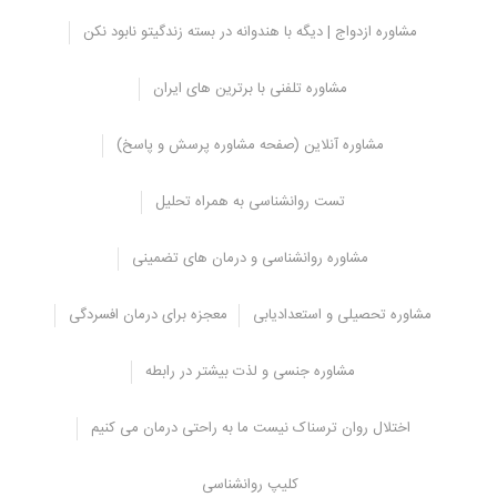
تکرر ادرار در افراد مسن
مشاوره ازدواج | دیگه با هندوانه در بسته زندگیتو نابود نکن
مردان مسن اغلب درگیر
تکرر ادرار
هستند زیرا پروستات معمولاً با افزایش
سن بزرگ می شود (عارضه ای به نام هیپرپلازی خوش خیم پروستات). در
مشاوره تلفنی با برترین های ایران
زنان مسن تر،
تکرر ادرار
به دلیل عوامل متعددی مانند ضعیف شدن بافت
های حمایت کننده لگن پس از زایمان و از دست دادن استروژن پس از
یائسگی شایع تر است.
مشاوره آنلاین (صفحه مشاوره پرسش و پاسخ)
نویسنده:
مرکز مشاوره مشاورانه
تست روانشناسی به همراه تحلیل
منبع:
Why do I have to pee all the time
مشاوره روانشناسی و درمان های تضمینی
مشاوره تحصیلی و استعدادیابی
معجزه برای درمان افسردگی
مشاوره جنسی و لذت بیشتر در رابطه
اختلال روان ترسناک نیست ما به راحتی درمان می کنیم
کلیپ روانشناسی