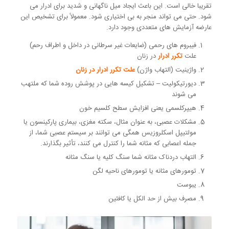
تقریبا خالی است. این باعث ایجاد میل ناگهانی و شدید برای ادرار می
شود. حتی می تواند منجر به بی اختیاری شود. معمولاً برای تشخیص این
عارضه آزمایش های متعددی وجود دارد.
فیبروم های رحمی (ضایعات غیر سرطانی در داخل و اطراف رحم)
علت
تکرر ادرار
در زنان
واژینیت (التهاب واژن)
علت تکرر ادرار در زنان
دیورتیکولیت – تشکیل کیسه هایی در پوشش روده شما که ملتهب
می شوند
هیپرکلسمی یعنی افزایش سطح کلسیم خون
مشکلات عصبی، به عنوان مثال، سکته مغزی، بیماری پارکینسون یا
مولتیپل اسکلروزیس همگی می توانند بر سیستم عصبی شما، از
جمله اعصابی که مثانه شما را کنترل می کنند، تأثیر بگذارند.
التهاب دردناک مثانه شما سنگ کلیه یا سنگ مثانه
تومورهای مثانه یا تومورهای ناحیه لگن
یبوست
مصرف بیش از حد الکل یا کافئین