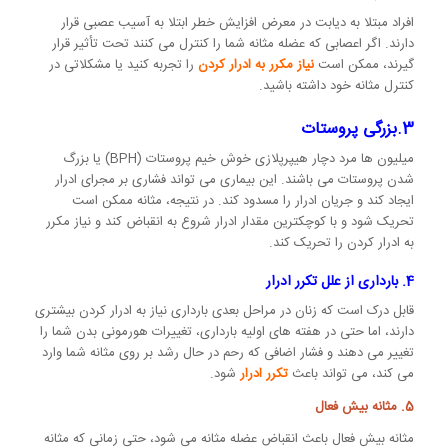
افراد مبتلا به دیابت در معرض افزایش خطر ابتلا به آسیب عصبی قرار
دارند. اگر اعصابی که عضله مثانه شما را کنترل می کنند تحت تأثیر قرار
گیرند، ممکن است
نیاز مکرر به ادرار کردن
را تجربه کنید یا مشکلاتی در
کنترل مثانه خود داشته باشید.
3.بزرگی پروستات
میلیون ها مرد دچار هیپرپلازی خوش خیم پروستات (BPH) یا بزرگ
شدن پروستات می باشند. این بیماری می تواند فشاری بر مجرای ادرار
ایجاد کند و جریان ادرار را مسدود کند. در نتیجه، مثانه ممکن است
تحریک شود و با کوچکترین مقدار ادرار شروع به انقباض کند و نیاز مکرر
به ادرار کردن را تحریک کند.
4. بارداری از علل تکرر ادرار
قابل درک است که زنان در مراحل بعدی بارداری نیاز به ادرار کردن بیشتری
دارند، اما حتی در هفته های اولیه بارداری، تغییرات هورمونی بدن شما را
تغییر می دهند و فشار اضافی که رحم در حال رشد بر روی مثانه شما وارد
می کند، می تواند باعث
تکرر ادرار
شود.
5. مثانه بیش فعال
مثانه بیش فعال باعث انقباض عضله مثانه می شود، حتی زمانی که مثانه