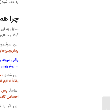
به خطا شود(
م
چرا همی
تمایل به این
گرفتن خطای پ
این سوگیری 
پیش‌بینی‌های
وقتی نتیجه و
ما پیش‌بینی ب
این شامل
تح
واقعاً اتفاق اف
اساساً،
پس از
احساس کاذب
توهم کنترل چیست؟
این اثر با 
نگاهی عمیق به یکی از