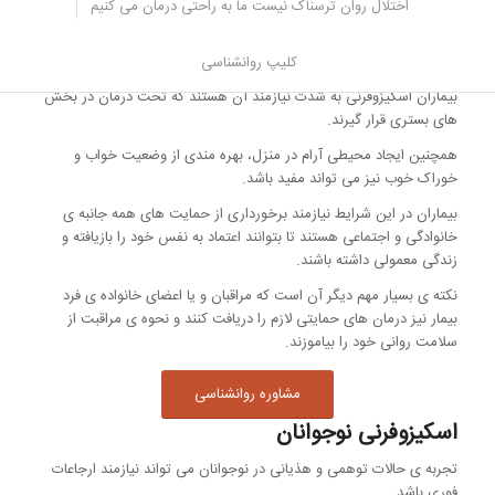
اختلال روان ترسناک نیست ما به راحتی درمان می کنیم
ممکن است بیمار در اثر توهمات شنیداری دست به فعالیت هایی مانند
خراب کردن اماکن عمومی، راه اندازی اتش سوزی، دزدی، قتل و.. بزند و
از توهمات خود پیروی کند.
کلیپ روانشناسی
بیماران اسکیزوفرنی به شدت نیازمند آن هستند که تحت درمان در بخش
های بستری قرار گیرند.
همچنین ایجاد محیطی آرام در منزل، بهره مندی از وضعیت خواب و
خوراک خوب نیز می تواند مفید باشد.
بیماران در این شرایط نیازمند برخورداری از حمایت های همه جانبه ی
خانوادگی و اجتماعی هستند تا بتوانند اعتماد به نفس خود را بازیافته و
زندگی معمولی داشته باشند.
نکته ی بسیار مهم دیگر آن است که مراقبان و یا اعضای خانواده ی فرد
بیمار نیز درمان های حمایتی لازم را دریافت کنند و نحوه ی مراقبت از
سلامت روانی خود را بیاموزند.
مشاوره روانشناسی
اسکیزوفرنی نوجوانان
تجربه ی حالات توهمی و هذیانی در نوجوانان می تواند نیازمند ارجاعات
فوری باشد.