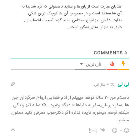
هذیان عبارت است از باورها و عقاید نامعقولی که فرد شدیدا به
آن ها معتقد است و در خصوص آن ها کوچک ترین شکی
ندارد. هذیان نیز انواع مختلفی مانند گزند آسیب، انتساب و..
دارد. به عنوان مثال ممکن است ...
COMMENTS
5
تازه‌ترین
لی لی
3 سال قبل
باسلام من ۲۰ ساله توهم میبینم از ادم فضایی.ارواح سرگردان.جن
ها .سفر درزمان.سفر به دنیاهایه دیگه.وغیره….۲۵ ساله تنهازندگی
میکنم.قرصم میخورم فایده نداره اگر دکترخوب معرفی کنید ممنون
میشم
0
پاسخ