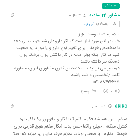
ویرایشگر
مشاور 24 ساعته
3 سال قبل
پاسخ به
لی لی
سلام به شما دوست عزیز
خب در این مورد نیاز است که اگر داروهای شما جواب نمی دهد
با متخصص خودتان برای تغییر نوع دارو و یا دوز دارو صحبت
کنید در کنار اینکه بهتر است در کنار داشتن روان پزشک روان
درمانگر نیز داشته باشید.
درمسیر می توانید با متخصصین کانون مشاوران ایران، مشاوره
تلفنی/تخصصی داشته باشید
021-88422495
0
پاسخ
akiko
4 سال قبل
سلام . من همیشه فکر میکنم ک افکار و مغزم رو یک نفر داره
کنترل میکنه . خیلی واقعا حس بدیه انگار مغزم هیچ قدرتی برای
خودش نداره . یا بعضی اوقات مغزم حرف هایی رو میزنه که اصلا