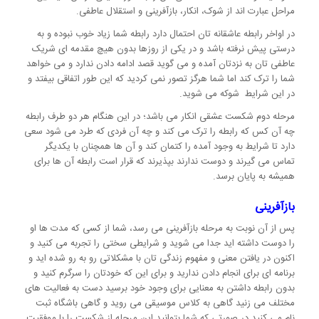
مراحل عبارت اند از شوک، انکار، بازآفرینی و استقلال عاطفی.
در اواخر رابطه عاشقانه تان احتمال دارد رابطه شما زیاد خوب نبوده و به
درستی پیش نرفته باشد و در یکی از روزها بدون هیچ مقدمه ای شریک
عاطفی تان به نزدتان آمده و می گوید قصد ادامه دادن ندارد و می خواهد
شما را ترک کند اما شما هرگز تصور نمی کردید که این طور اتفاقی بیفتد و
در این شرایط شوکه می شوید.
مرحله دوم شکست عشقی انکار می باشد؛ در این هنگام هر دو طرف رابطه
چه آن کس که رابطه را ترک می کند و چه آن فردی که طرد می شود سعی
دارد تا شرایط به وجود آمده را کتمان کند و آن ها همچنان با یکدیگر
تماس می گیرند و دوست ندارند بپذیرند که قرار است رابطه آن ها برای
همیشه به پایان برسد.
بازآفرینی
پس از آن نوبت به مرحله بازآفرینی می رسد، شما از کسی که مدت ها او
را دوست داشته اید جدا می شوید و شرایطی سختی را تجربه می کنید و
اکنون در یافتن معنی و مفهوم زندگی تان با مشکلاتی رو به رو شده اید و
برنامه ای برای انجام دادن ندارید و برای این که خودتان را سرگرم کنید و
بدون رابطه داشتن به معنایی برای وجود خود برسید دست به فعالیت های
مختلف می زنید گاهی به کلاس موسیقی می روید و گاهی باشگاه ثبت
نام می کنید در صورتی که شما بتوانید این مرحله از شکست را با موفقیت