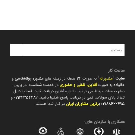
ساعت کار
سایت
"
مشاورانه
" به صورت 24 ساعته در زمینه های
مشاوره روانشناسی
و
خانواده
به صورت
آنلاین، تلفنی و حضوری
در خدمت شماست. در پایین
تمام صفحات مرتبط می توانید مشاوره آنلاین دریافت کنید. فقط به دلیل
تعداد بالای سوالات، کمی در دریافت پاسخ شکیبا باشید.
02122354282
و
02188422495
ب
رترین مشاوران ایران
در کنار شما هستند.
همکاری با سازمان های: