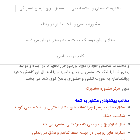
فرد دوباره به زندگی امیدوار شود و آینده خوبی را برای خود بسازد.
مشاوره تحصیلی و استعدادیابی
معجزه برای درمان افسردگی
کلام آخر
مشاوره جنسی و لذت بیشتر در رابطه
طی کردن مراحل شکست عشقی زمان بر می باشد و احتمال دارد با چالش
های بسیاری رو به رو شوید به همین دلیل لازم است تا با یک مشاور و
اختلال روان ترسناک نیست ما به راحتی درمان می کنیم
روانشناس در ارتباط باشید تا خودتان را بهتر محک بزنید تا متوجه شوید
در جهت مثبت تا چه حد قدم برداشته اید.
کلیپ روانشناسی
همچنین در طی جلسات مشاور و درمانگر به شما کمک می کند تا تعارضات
و مشکلات شخصی خود را مورد بررسی قرار دهید تا در آینده و روابط
بعدی شما با شکست عشقی رو به رو نشوید و یا احتمال آن کاهش دهید
روانشناسان به صورت تلفنی و حضوری پاسخ گوی شما می باشند.
منبع:
مرکز مشاوره مشاورانه
مطالب پیشنهادی مشاور به شما:
عشق دختر به پسر | چرا نشانه های عشق دختران را به شما نمی گویند
شکست عشقی
نیاز به ازدواج و جوانانی که خودکشی عشقی می کنند
مهارت های زوجین در جهت حفظ تفاهم و عشق در زندگی