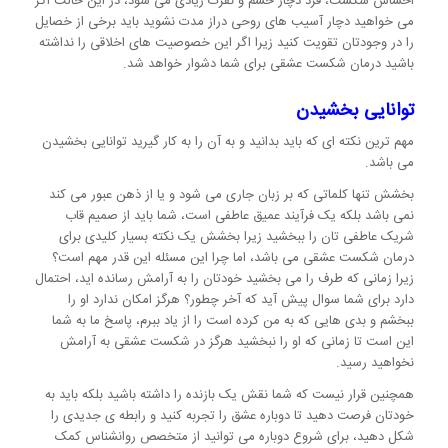
احساس شکست، فرد دچار خشم و نفرت زیادی می شود، در این حالت اگر
می خواهید دچار آسیب های روحی دراز مدت نشوید باید برخی از خصایل
را در وجودتان تقویت کنید زیرا اگر این خصوصیت های اخلاقی را نداشته
باشید درمان شکست عشقی برای شما دشوار خواهد شد.
توانایی بخشیدن
مهم ترین نکته ای که باید بدانید و به آن را به کار گیرید توانایی بخشیدن
می باشد.
بخشش تنها کلماتی که بر زبان جاری می شود و یا از ذهن عبور می کند
نمی باشد بلکه یک فرآیند عمیق عاطفی است، شما باید از صمیم قاب
شریک عاطفی تان را ببخشید زیرا بخشش یک نکته بسیار کلیدی برای
درمان شکست عشقی می باشد، اما چرا این مسئله این قدر مهم است؟
زیرا زمانی که طرف را می بخشید خودتان را به آرامش رسانده اید، احتمال
دارد برای شما سوال پیش آید که آخر چطور؟ هرگز امکان ندارد او را
ببخشم و بدی هایی که به من کرده است را از یاد ببرم، پاسخ ما به شما
این است تا زمانی که او را نبخشید هرگز در شکست عشقی به آرامش
نخواهید رسید.
همچنین قرار نیست که شما نقش یک بازنده را داشته باشید بلکه باید به
خودتان فرصت دهید تا دوباره عشق را تجربه کنید و رابطه ی جدیدی را
شکل دهید، برای شروع دوباره می توانید از متخصص روانشناس کمک