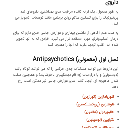
داروی
به طور معمول، یک ارائه کننده مراقبت های بهداشتی، داروهای ضد
پریتیوتیک را برای تسکین علائم روان پریشی مانند توهمات تجویز می
کند.
به علت عدم آگاهی از داشتن بیماری و عوارض جانبی جدی دارو که برای
درمان اسکیزوفرنیا مورد استفاده قرار می گیرد، افرادی که به آنها تجویز
شده اند، اغلب تردید دارند که آنها را مصرف کنند.
نسل اول (معمولی) Antipsychotics
این داروها می توانند مشکلات جدی حرکتی را که می توانند کوتاه باشد
(دیستونی) و یا درازمدت (به نام دیسكینزی ناخوشایند) و همچنین سفت
شدن ماهیچه ای ایجاد كنند. سایر عوارض جانبی نیز ممکن است رخ
دهد.
کلورپامازین (تورازین)
فلوفنازین (پروکسلیکسین)
هالوپیدول (هالدول)
لگزاپین (لوسیتین)
پروپرانازین (تریلافون)