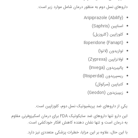
داروهای نسل دوم به منظور درمان شامل موارد زیر است.
Aripiprazole (Abilify)
اسناپین (Saphris)
کلوزاپین (کلروزیل)
Iloperidone (Fanapt)
لوازیدون (لاتوا)
اولانزاپین (Zyprexa)
پالپیریدون (Invega)
ریسپریدون (Risperdal)
کتیاپین (سرکوئل)
زیپیزیدون (Geodon)
یکی از داروهای ضد پریشیوتیک نسل دوم، کلوزاپین است.
این دارو تنها داروهای ضد سایکوتیک FDA برای درمان اسکیزوفرنی مقاوم
به درمان است و تنها نشان دهنده کاهش افکار خودکشی است.
با این حال، علاوه بر این مزایا، خطرات پزشکی متعددی نیز دارد.