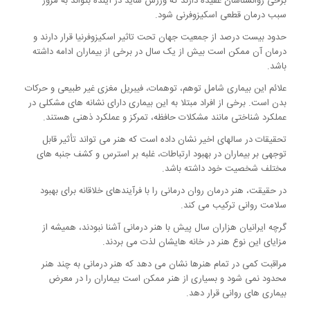
برخی روانشناسان عقیده دارند که ورزش شاید در آینده بتواند به مرور
سبب درمان قطعی اسکیزوفرنی شود.
حدود بیست درصد از جمعیت جهان تحت تاثیر اسکیزوفرنیا قرار دارند و
درمان آن ممکن است بیش از یک سال در برخی از بیماران ادامه داشته
باشد.
علائم این بیماری شامل توهم، توهمات، فیبریل مغزی غیر طبیعی و حرکات
بدن است. برخی از افراد مبتلا به این بیماری دارای نشانه های مشکلی در
عملکرد شناختی مانند مشکلات حافظه، تمرکز و عملکرد ذهنی هستند.
تحقیقات در سالهای اخیر نشان داده است که هنر می تواند تأثیر قابل
توجهی بر بیماران در بهبود ارتباطات، غلبه بر استرس و کشف جنبه های
مختلف شخصیت خود داشته باشد.
در حقیقت، هنر درمان روان درمانی را با فرآیندهای خلاقانه برای بهبود
سلامت روانی ترکیب می کند.
گرچه ایرانیان هزاران سال پیش با هنر درمانی آشنا نبودند، همیشه از
مزایای این نوع هنر در خانه هایشان لذت می بردند.
مراقبت کمی در تمام هنرها نشان می دهد که هنر درمانی به چند هنر
محدود نمی شود و بسیاری از هنر ممکن است بیماران را در معرض
بیماری های روانی قرار دهد.