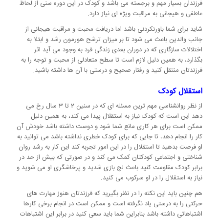
فرزندان بسیار مهم و برجسته می باشد و کودک در این دوره سنی از لحاظ
عاطفی و هیجانی به مراقبت ویژه ای نیاز دارد.
شاید برای شما باورنکردنی باشد اما دریافت محبت و مراقبت هیجانی از
جانب والدین باعث می شود تا بر میزان ترشح هورمون رشد و ابتلا به
اختلالات سازگاری که در دوران بعدی زندگی فرد به وجود می آید اثر
بگذارد، به همین دلیل لازم است تا سطح متعادلی از محبت و توجه را به
فرزندتان منتقل کنید و رفتار صحیح و درستی با آن ها داشته باشید.
استقلال کودک
از نظر روانشناسی مهم ترین مسئله ای که در سنین 2 تا 3 سال رخ می
دهد این است که کودک نیاز به استقلال پیدا می کند، به همین دلیل
ممکن است برای هر کاری مانع شما شود و دوست داشته باشد خودش آن
کار را انجام دهد، تا جایی که برای کودک خطری نداشته باشد می توانید به
او فرصت بدهید تا استقلال را در این امور تجربه کند این کار به رشد روان
شناختی و اجتماعی کودکتان کمک می کند و در صورتی که بیش از حد در
برابر کودک مقاومت کنید باعث لج بازی شدید و پرخاشگری او می شوید و
نیاز به استقلال را در او سرکوب می کنید.
هم چنین باید این نکته را در نظر بگیرید که فرزندتان هنوز مهارت های
حرکتی را به درستی یاد نگرفته است و ممکن است در انجام برخی کارها
اشتباهاتی داشته باشد بنابراین شما باید سعی کنید در برابر این اشتباهات