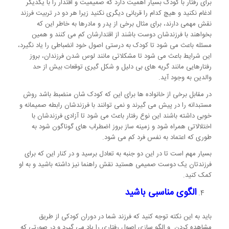
برای رفتار با کودک بسیار اهمیت دارد که صمیمیت و اقتدار را با یکدیگر
ادغام نکنید و هیچ کدام را قربانی دیگری نکنید زیرا هر دو در تربیت فرزند
نقش مهمی دارند، برای مثال برخی از پدر و مادرها به خاطر این که
بخواهند با فرزندشان دوست باشند از اقتدارشان کم می کنند و همین
مسئله باعث می شود تا کودک به درستی اصول خود انضباطی را یاد نگیرد،
این شرایط باعث می شود تا مشکلاتی مانند لوس شدن فرزندان، بروز
رفتارهایی مانند گریه های بی دلیل و شکل گیری توقعات بیش از حد
والدین به وجود آید.
در مقابل برخی از خانواده ها برای این که کودک شان منضبط باشد روش
مستبدانه را در پیش می گیرند و نمی توانند با فرزندشان رابطه صمیمانه و
خوبی داشته باشند این نوع رفتار باعث می شود تا آزادی فرزندشان با
اختلالاتی همراه شود و زمینه ساز بروز اضطراب های گوناگون شود به
طوری که اعتماد به نفس فرد کم می شود.
بسیار مهم است تا در این دو جنبه به تعادل برسید و در کنار این که برای
فرزندتان یک دوست صمیمی هستید نقش راهنما نیز داشته باشید و به او
کمک کنید.
الگوی مناسبی باشید
باید به این نکته توجه کنید که فرزند شما در دوران کودکی از طریق
مشاهده کردن و الگو سازی اصول رفتاری را یاد می گیرد و در صورتی که