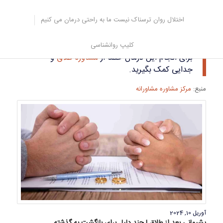
همان منوال رها کرده است به وجود می آید.
در این صورت گذشته او بر روی افکار او تاثیر گذاشته و فرد زندگی خود را
اختلال روان ترسناک نیست ما به راحتی درمان می کنیم
بر اساس آن تغییر می دهد، بر اساس این گفته ها نتیجه می گیریم که
احساس قدرتمندی
که در فرد به وجود آمده است واقع بینانه نمی باشد.
کلیپ روانشناسی
برای انجام این درمان حتما از
مشاوره طلاق
و
جدایی کمک بگیرید.
منبع:
مرکز مشاوره مشاورانه
آوریل 10, 2024
پشیمانی بعد از طلاق | چند دلیل برای بازگشت به گذشته