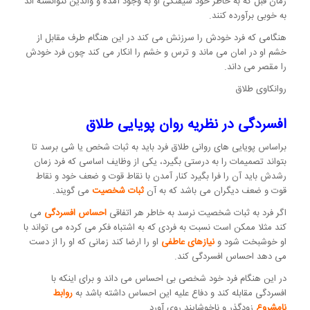
زمان قبل که به خاطر خود شیفتگی او به وجود آمده و والدین نتوانسته اند
به خوبی برآورده کنند.
هنگامی که فرد خودش را سرزنش می کند در این هنگام طرف مقابل از
خشم او در امان می ماند و ترس و خشم را انکار می کند چون فرد خودش
را مقصر می داند.
روانکاوی طلاق
افسردگی در نظریه روان پویایی طلاق
براساس پویایی های روانی طلاق فرد باید به ثبات شخص یا شی برسد تا
بتواند تصمیمات را به درستی بگیرد، یکی از وظایف اساسی که فرد زمان
رشدش باید آن را فرا بگیرد کنار آمدن با نقاط قوت و ضعف خود و نقاط
قوت و ضعف دیگران می باشد که به آن
ثبات شخصیت
می گویند.
اگر فرد به ثبات شخصیت نرسد به خاطر هر اتفاقی
احساس افسردگی
می
کند مثلا ممکن است نسبت به فردی که به اشتباه فکر می کرده می تواند با
او خوشبخت شود و
نیازهای عاطفی
او را ارضا کند زمانی که او را از دست
می دهد احساس افسردگی کند.
در این هنگام فرد خود شخصی بی احساس می داند و برای اینکه با
افسردگی مقابله کند و دفاع علیه این احساس داشته باشد به
روابط
نامشروع
زودگذر و ناخوشایند روی آورد.