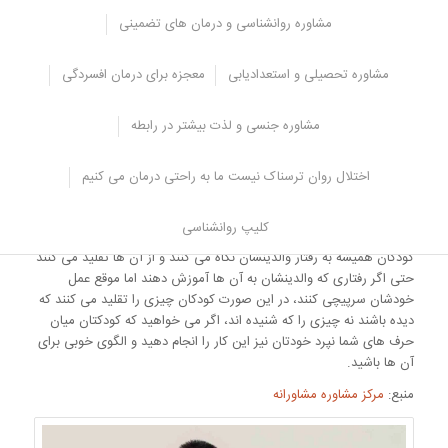
مشاوره روانشناسی و درمان های تضمینی
ترتیب دادن یک نمایش از راهکارهای جلوگیری
از قطع صحبت دیگران توسط کودک
مشاوره تحصیلی و استعدادیابی
معجزه برای درمان افسردگی
زمانی که فرصت داشتید می توانید برای کودکتان وقت بگذارید و به
صورت نمایشی به او نشان دهید که چطور مودبانه می تواند با استفاده از
مشاوره جنسی و لذت بیشتر در رابطه
کلماتی توجه شما را جلب کند و حرفش را با شما در میان بگذارد و
همچنین می توانید به او نشان دهید که بچه های بی ادب چگونه حرف
دیگران را قطع می کنند و دیگران ناراحت و آزرده خاطر می شوند.
اختلال روان ترسناک نیست ما به راحتی درمان می کنیم
الگوی خوبی باشید
کلیپ روانشناسی
کودکان همیشه به رفتار والدینشان نگاه می کنند و از آن ها تقلید می کنند
حتی اگر رفتاری که والدینشان به آن ها آموزش دهند اما موقع عمل
خودشان سرپیچی کنند، در این صورت کودکان چیزی را تقلید می کنند که
دیده باشند نه چیزی را که شنیده اند، اگر می خواهید که کودکتان میان
حرف های شما نپرد خودتان نیز این کار را انجام دهید و الگوی خوبی برای
آن ها باشید.
منبع:
مرکز مشاوره مشاورانه