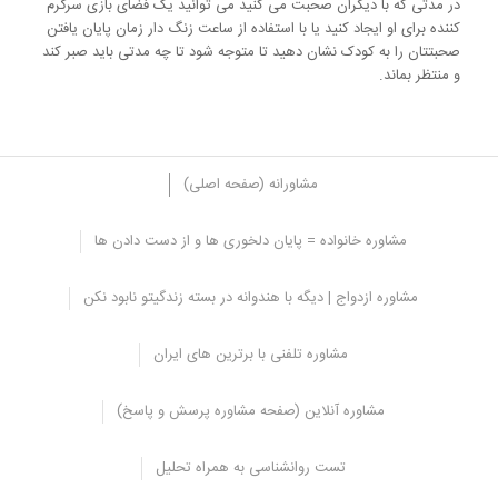
در مدتی که با دیگران صحبت می کنید می توانید یک فضای بازی سرگرم
کننده برای او ایجاد کنید یا با استفاده از ساعت زنگ دار زمان پایان یافتن
صحبتتان را به کودک نشان دهید تا متوجه شود تا چه مدتی باید صبر کند
و منتظر بماند.
مشاورانه (صفحه اصلی)
مشاوره خانواده = پایان دلخوری ها و از دست دادن ها
آموختن روش صحیح قطع کردن حرف دیگران
مشاوره ازدواج | دیگه با هندوانه در بسته زندگیتو نابود نکن
هیچ کدام از ما بدون این که به ما آموخته شود نمی دانستیم که چگونه
باید بدون این که به دیگران بی احترامی کنیم حرفمان را بگوییم و توجه
مشاوره تلفنی با برترین های ایران
آن ها را جلب کنیم، پس نباید این انتظار را از دیگران داشته باشیم که
بدون آموختن بتوانند کار را انجام دهند، پس باید تلاش کنید تا روش
صحیح قطع کردن حرف دیگران را به او بیاموزید و به کودک یاد دهید. اگر
مشاوره آنلاین (صفحه مشاوره پرسش و پاسخ)
لازم است که صحبتی بکند و حرف دیگران را قطع کند ابتدا باید عذرخواهی
کند و بگوید ببخشید تا دیگران متوجه شوند او می خواهد با آن ها
تست روانشناسی به همراه تحلیل
صحبت کند.