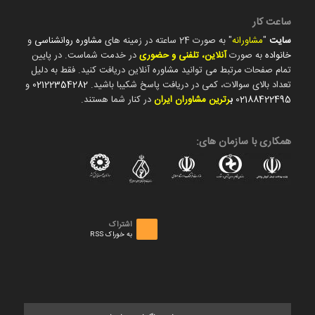
ساعت کار
سایت
"
مشاورانه
" به صورت 24 ساعته در زمینه های
مشاوره روانشناسی
و
خانواده
به صورت
آنلاین، تلفنی و حضوری
در خدمت شماست. در پایین
تمام صفحات مرتبط می توانید مشاوره آنلاین دریافت کنید. فقط به دلیل
تعداد بالای سوالات، کمی در دریافت پاسخ شکیبا باشید.
02122354282
و
02188422495
ب
رترین مشاوران ایران
در کنار شما هستند.
همکاری با سازمان های:
اشتراک
به خوراک RSS