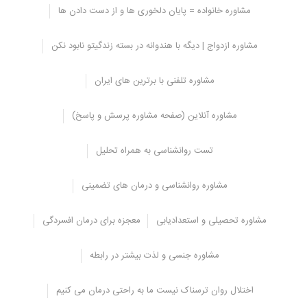
مشاوره خانواده = پایان دلخوری ها و از دست دادن ها
مشاوره ازدواج | دیگه با هندوانه در بسته زندگیتو نابود نکن
مشاوره تلفنی با برترین های ایران
ساعت کار
سایت
"
مشاورانه
" به صورت 24 ساعته در زمینه های
مشاوره روانشناسی
و
مشاوره آنلاین (صفحه مشاوره پرسش و پاسخ)
خانواده
به صورت
آنلاین، تلفنی و حضوری
در خدمت شماست. در پایین
تمام صفحات مرتبط می توانید مشاوره آنلاین دریافت کنید. فقط به دلیل
تعداد بالای سوالات، کمی در دریافت پاسخ شکیبا باشید.
02122354282
و
تست روانشناسی به همراه تحلیل
02188422495
ب
رترین مشاوران ایران
در کنار شما هستند.
مشاوره روانشناسی و درمان های تضمینی
همکاری با سازمان های:
مشاوره تحصیلی و استعدادیابی
معجزه برای درمان افسردگی
مشاوره جنسی و لذت بیشتر در رابطه
اشتراک
اختلال روان ترسناک نیست ما به راحتی درمان می کنیم
به خوراک RSS