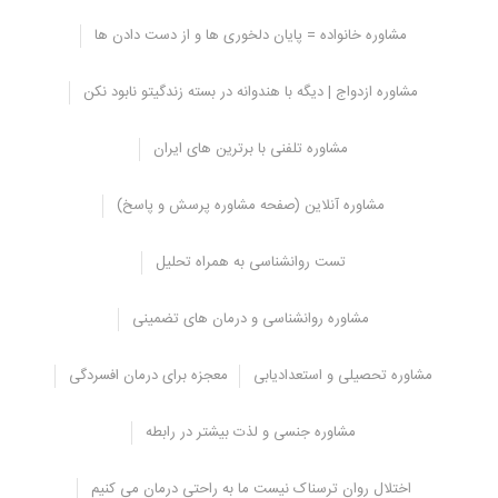
مشاوره خانواده = پایان دلخوری ها و از دست دادن ها
مشاوره تحصیلی کنکور
مشاوره ازدواج | دیگه با هندوانه در بسته زندگیتو نابود نکن
مشاوره تحصیلی کنکور می تواند خدمات مختلفی را به داوطلبان ارائه
دهد. برخی از این خدمات عبارتند از:
مشاوره تلفنی با برترین های ایران
تست هوش و استعدادیابی
مشاوره آنلاین (صفحه مشاوره پرسش و پاسخ)
مشاوره تحصیلی
مشاوره روانشناسی
تست روانشناسی به همراه تحلیل
برنامه ریزی کنکور
مدیریت زمان
مشاوره روانشناسی و درمان های تضمینی
روش های مطالعه
حل مشکلات تحصیلی
مشاوره تحصیلی و استعدادیابی
معجزه برای درمان افسردگی
پیشگیری از استرس
مشاوره جنسی و لذت بیشتر در رابطه
مشاوره تحصیلی خصوصی
مشاوره تحصیلی خصوصی می تواند به دانش آموزان و دانشجویان کمک
اختلال روان ترسناک نیست ما به راحتی درمان می کنیم