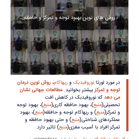
روش های نوین بهبود توجه و تمرکز و حافظه
در مورد لورتا
نوروفیدبک
و
ریهاکام
،
روش نوین درمان
توجه و تمرکز
بیشتر بخوانید.
مطالعات جهانی نشان
می دهد
که نوروفیدبک در کاهش افت
تحصیلی(
منبع
)، بهبود حافظه کاری(
منبع
)، بهبود توجه
و تمرکز(
منبع
) و ریهاکام توجه و حافظه(
منبع
)، بهبود
عملکردهای شناختی(
منبع
) و حتی بهبود حافظه و
تمرکز افراد با آسیب مغزی(
منبع
) تاثیر دارد.