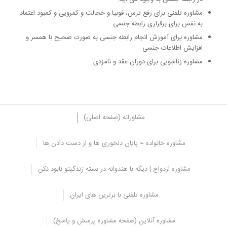
مشاوره تلفنی برای رفع ترس، فوبیا و خجالت و کمرویی و کمبود اعتماد
به نفس برای برقراری رابطه جنسی
مشاوره برای آموزش انجام رابطه جنسی به صورت صحیح با همسر و
افزایش اطلاعات جنسی
مشاوره زناشویی برای دوران عقد و نامزدی
مشاورانه (صفحه اصلی)
مشاوره خانواده = پایان دلخوری ها و از دست دادن ها
مزیت های مشاوره جنسی تلفنی
مشاوره ازدواج | دیگه با هندوانه در بسته زندگیتو نابود نکن
مشاوره های جنسی تلفنی سعی می کنند تا راه حل های درست و ایمنی را
در اختیار شما قرار دهند و برای حل مشکلات جنسی به شما کمک کنند،
مشاوره تلفنی با برترین های ایران
بسیار از افرادی که با همسرشان، مشکل جنسی دارند به عنوان مثال دیر
انزالی، زود انزالی و یا خود ارضایی دارند از مراجعه کردن به روانشناس
خجالت می کشند و راحت نمی توانند مشکل شان را بیان کنند، به همین
مشاوره آنلاین (صفحه مشاوره پرسش و پاسخ)