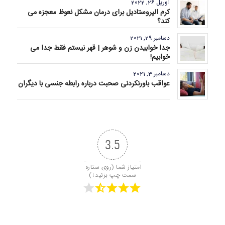
آوریل 26, 2022
کرم الپروستادیل برای درمان مشکل نعوظ معجزه می
کند؟
دسامبر 29, 2021
جدا خوابیدن زن و شوهر | قهر نیستم فقط جدا می
خوابیم!
دسامبر 3, 2021
عواقب باورنکردنی صحبت درباره رابطه جنسی با دیگران
3.5
امتیاز شما (روی ستاره 
سمت چپ بزنید↓)