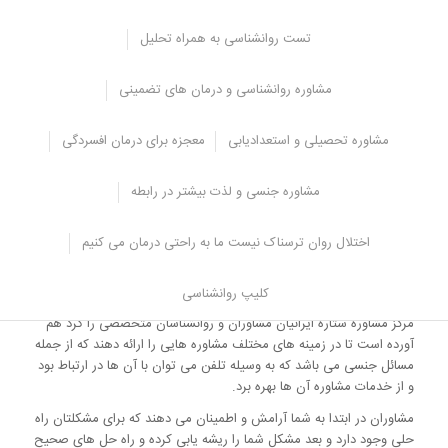
دلیل استفاده از مشاوره به صورت تلفنی این امکان را به افراد می دهد تا
بدون هیچ نگرانی مشکلشان را حل نمایند و از روانشناس کمک بگیرند.
تست روانشناسی به همراه تحلیل
مشاوره تلفنی نسبت به حضوری وقت و هزینه کمتری را از شما می گیرد و
برای شما مشکلات رفت و آمد به وجود نمی آورد، هم چنین این مشاوره
مشاوره روانشناسی و درمان های تضمینی
برای افرادی که به مرکز مشاوره دسترسی ندارند مفید می باشد زیرا می
تواند در هر شرایط و موقعیتی که هستند از خدمات مشاوره بهره ببرند،
مشاوره تحصیلی و استعدادیابی
معجزه برای درمان افسردگی
مشاوره تلفنی روزانه با کیس های متفاوتی حرف می زنند و به همین دلیل
توانایی آن ها برای حل مشکل و شناسایی مشکل بسیار زیاد می باشد
چون تجربیات زیادی را کسب کرده اند.
مشاوره جنسی و لذت بیشتر در رابطه
پیشنهاد مشاور
: حتما
دعوای زناشویی
داشته باشید!
نظر روانشناسان در
مورد نزاع همسران
اختلال روان ترسناک نیست ما به راحتی درمان می کنیم
مرکز مشاوره ستاره ایرانیان
کلیپ روانشناسی
مرکز مشاوره ستاره ایرانیان مشاوران و روانشناسان متخصصی را گرد هم
آورده است تا در زمینه های مختلف مشاوره هایی را ارائه دهند که از جمله
مسائل جنسی می باشد که به وسیله تلفن می توان با آن ها در ارتباط بود
و از خدمات مشاوره آن ها بهره برد.
مشاوران در ابتدا به شما آرامش و اطمینان می دهند که برای مشکلتان راه
حلی وجود دارد و بعد مشکل شما را ریشه یابی کرده و راه حل های صحیح