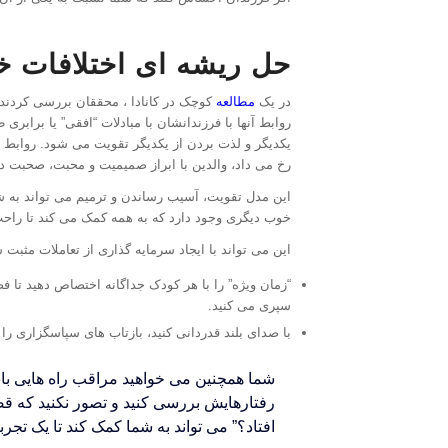
حل ریشه ای اختلافات خ
در یک
مطالعه
کوچک در کانادا ، محققان بررسی کردند ک
روابط آنها با فرزندانشان با مبادلات “افقی” یا برابری
یکدیگر و لذت بردن از یکدیگر تقویت می شود. روابط آن
رخ می داد، والدین با ابراز صمیمیت و محبت، صحبت در
این مدل تقویت، آسیب رساندن و ترمیم می تواند به شما
خوب دیگری وجود دارد که به همه کمک می کند تا راحت
این می تواند با ایجاد سرمایه گذاری از تعاملات مثبت
“زمان ویژه” را با هر کودک جداگانه اختصاص دهید تا فض
سپری می کنید.
با صدای بلند قدردانی کنید، بازتاب های سپاسگزاری را 
شما همچنین می خواهید مراقب راه هایی باش
رفتارهایش بررسی کنید و تصور نکنید که قصد
افتاد؟” می تواند به شما کمک کند تا یک تجرب