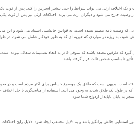
و یک اختلاف ارثی می تواند شرایط را حتی بیشتر استرس زا کند. پس از فوت یکی ا
از وصیت خارج می شود و دیگران ارث می برند. اختلافات ارثی نیز پس از فوت یکی از
ی که وصیت نامه تنظیم نشده است، به قوانین جانشینی استناد می شود و این می 
 شود، به ویژه در مواردی که خیریه ای که به طور خودکار شامل می شود، در طول ز
ی گیرد که طرفین معتقد باشند که متوفی قادر به اتخاذ تصمیمات شفاف نبوده است،
أثیر نامناسب شخص ثالث قرار گرفته باشد. .
ته افزایش یافته است. بدیهی است که طلاق یک موضوع حساس برای اکثر مردم است و در ص
ی که در طول یک طلاق شدید به وجود می آیند، استفاده از میانجیگری یا حل اختلاف 
جر به پایان ناپایدار ازدواج شما شود.
ر استثنایی چالش برانگیز باشد و به دلایل مختلفی ایجاد شود. دلایل رایج اختلافات د