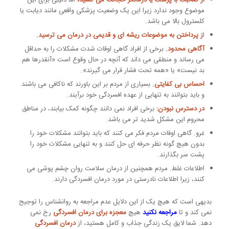
از صحبت با پزشک یا درمانگر خجالت می کشید،
اما دلیلی برای این
موضوع وجود ندارد زیرا این یک وضعیت پزشکی واقعی مانند دیابت یا
کلسترول بالا می باشد.
ا
ز پرداختن به موضوعات ریشه ای و قدیمی در درمان می ترسید.
آگاهی محدود.
برخی از افراد گاهی اوقات شدت مشکلات را به حداقل
می رساند و منطقی می داند که آنچه در حال وقوع است «آنقدرها هم
بد نیست» یا «همه تحت فشار قرار می گیرند».
احساس بی کفایتی.
بسیاری از مردم بر این باورند که ناکافی می باشند
و باید بتوانند به تنهایی از عهده افسردگی خود برآیند.
در دسترس نبودن:
برخی افراد نمی دانند چگونه کمک بیابند، در مناطق
محروم این مشکل شدید تر می باشد.
غرو. گاهی اوقات مردم فکر می کنند که باید بتوانند مشکلات خود را
بدون هیچ گونه نظر حرفه ای حل کنند و به تنهایی مشکلات خود را
پشت سر بگذارند.
اطلاعات غلط. مردم همچنین از درمان سلامت روان چشم پوشی می
کنند، زیرا اطلاعات نادرستی در مورد درمان افسردگی دارند
.
بدیهی است که هیچ یک از این دلایل عدم مراجعه به روانشناس را توجیح
نمی کند و تا
مراجعه نکنید
هیچ
معجزه برای درمان افسردگی
رخ نمی
دهد. شما لایق یک زندگی جذاب و کامل هستید، از
درمان افسردگی