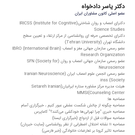
دکتر یاسر دادخواه
عضو اصلی کانون مشاوران ایران
دکترای اعصاب و روان شناختی(IRICSS (Institute for Cognitive
Science Studies
دکترای تخصصی حرفه ای روانشناسی از مرکز ارتقاء و تعیین سطح
دانشگاه تهران (Tehran University)
عضو رسمی سازمان جهانی مغز و اعصاب (IBRO (International Brain
Research Organization
عضو رسمی سازمان جهانی اعصاب و روان (SFN (Society for
Neuroscience
عضو رسمی انجمن علوم اعصاب ایران (Iranian Neuroscience
Society) inss
هیئت مدیره مرکز مشاوره ستاره ایرانیان(Setareh Iranian
Counseling Center)MMSI
مصاحبه ها:
مصاحبه چگونه از چالش شکست عشقی عبور کنیم ، خیرگزاری آسام
مصاحبه خبری "چرا تهرانی‌ها خودکشی می‌کنند؟" کاماپرس
مصاحبه سوالات قبل از ازدواج (خبرگزاری ایسنا)
مصاحبه ۱۱ نشانه اختلال اضطرابی از نظر روانشناسی (سایت خبربان)
مصاحبه تاثیر کرونا بر تعارضات خانوادگی (خبر فارسی)