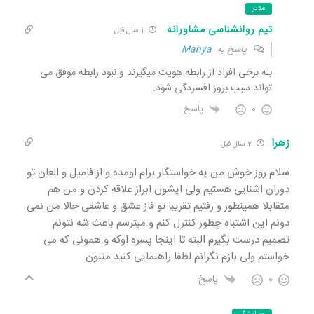
مدیر
تیم روانشناسی مشاورانه
1 سال قبل
پاسخ به
Mahya
بله برخی افراد از رابطه هویت میگیرند و نبود رابطه موفق می
تواند سبب بروز افسردگی شود.
0
پاسخ
زهرا
2 سال قبل
سلام روز خوش من یه خواستگار برام اومده و از فامیل و العان تو
دوران اشنایی هستیم ولی ایشون ابراز علاقه کردن و من هم
متقابلا همینطور و رفتیم تقریبا تو فاز عشق و عاشقی حالا من نمی
دونم این اشتباه چطور کنترل کنم و میترسم باعث شه نتونم
تصمیم درست بگیرم البته تا اینجا پسره اوکه و همونی که می
خواستم ولی بازم نگرانم لطفا راهنمایی کنید مننون
0
پاسخ