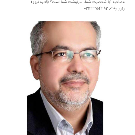
مصاحبه آیا شخصیت شما، سرنوشت شما است؟ (قطره نیوز)
رزرو وقت: 02122354282