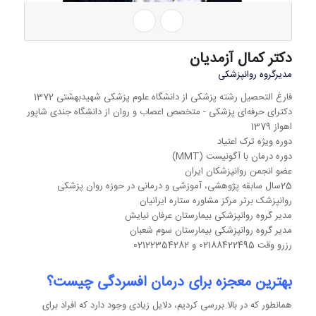
دکتر کمال آزمدیان
مدیرگروه روانپزشکی
فارغ التحصیل رشته پزشکی از دانشگاه علوم پزشکی شهیدبهشتی 1372
دکترای حرفه‌ای پزشکی - متخصص اعصاب و روان از دانشگاه جندی شاپور
اهواز 1379
دوره ویژه ترک اعتیاد
دوره درمان با آگونیست (MMT)
عضو انجمن روانپزشکان ایران
25سال سابقه پژوهشی، آموزشی و درمانی در حوزه روان پزشکی
روانپزشک برتر مرکز مشاوره ستاره ایرانیان
مدیر گروه روانپزشکی بیمارستان عرفان نیایش
مدیر گروه روانپزشکی بیمارستان سوم شعبان
رزرو وقت 02188422495 و 02122354282
بهترین معجزه برای درمان افسردگی چیست؟
همانطور که در بالا بررسی کردیم، دلایل زیادی وجود دارد که افراد برای