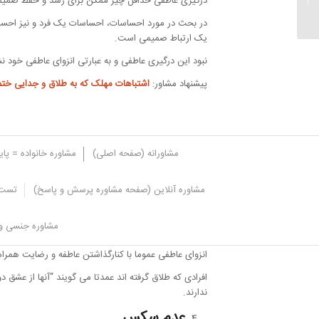
درگیری عاطفی حداقل چیز ممکن برای رشد و حفظ صم
رتبه های برتر کنکور...
در بحث در مورد احساسات، احساسات یک فرد و نیز احس
یک ارتباط صمیمی است.
نبود این درگیری عاطفی و به عبارتی انزوای عاطفی خود نشا
پیشنهاد مشاور:
اشتباهات مهلک که به
طلاق و جدایی
ختم
مشاورانه (صفحه اصلی)
مشاوره خانواده = پا
مشاوره آنلاین (صفحه مشاوره پرسش و پاسخ)
تست 
نارضایتی
مشاوره جنسی و 
انزوای عاطفی عموما با کنارگذاشتن عاطفه و رضایت همرا
افرادی که طلاق گرفته اند عمدتا می گویند “آنها از عشق د
ندارند.
عدم سکس