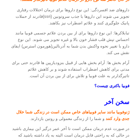
داروهای ضد افسردگی: این نوع داروها برای درمان اختلالات رفتاری
تجویز می شوند این داروها با جذب سروتونین (ssri)قادرند از حملات
پانیک جلوگیری کنند و علائم اضطراب نیز بکاهند.
تبابلاکرها: این نوع داروها برای از بین بردن علائم جسمی فوبیا مانند
احساس تپش قلب فشار خون بالا و غیره تجویز می شوند. این نوع
دارو با تغییر نحوه واکنش بدن شما به آدرنالین(هورمون استرس) ایفای
نقش می کند.
آرام بخش ها: آرام بخش هایی از قبیل بنزودیازپین ها قادرند حتی برای
مدتی برای کاهش اضطراب استفاده شوند و بر کاهش علائم
تاثیرگذارتر به علت فوبیا و تلاش برای از بین بردن آن است.
فوبیا باکتری چیست؟
سخن آخر
ژنوفوبیا مانند سایر فوبیاهای خاص ممکن است در زندگی شما خلال
جدی وارد کنند
و شما را از زندگی معمولی و روتین بازدارند.
در صورت عدم درمان ممکن است تا آخر عمر درگیر این بیماری باشید
در حالی که به راحتی قابل درمان است البته به یاد داشته باشید که