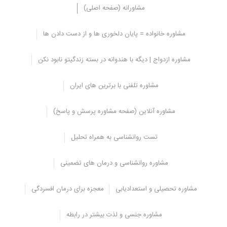
مشاورانه (صفحه اصلی)
مشاوره خانواده = پایان دلخوری ها و از دست دادن ها
اثرات و عوارض مصرف کانابیس ها
مشاوره ازدواج | دیگه با هندوانه در بسته زندگیتو نابود نکن
بسیاری از اثراتی که کانابیس ها ایجاد می کنند به خاطر ماده موثر THC
موجود در آن می باشد این ماده واکنش های جسمی و روانی خاصی را در
مشاوره تلفنی با برترین های ایران
خود ایجاد می کند و می توان به عوارض و علائم مصرف کانابیس ها به
موارد زیر اشاره کرد:
مشاوره آنلاین (صفحه مشاوره پرسش و پاسخ)
تست روانشناسی به همراه تحلیل
مشاوره روانشناسی و درمان های تضمینی
مشاوره تحصیلی و استعدادیابی
معجزه برای درمان افسردگی
مشاوره جنسی و لذت بیشتر در رابطه