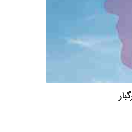
جتماعی (ASPD) مرگبار