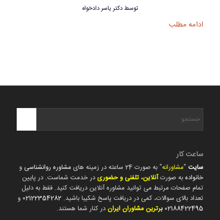
توسط
دکتر یاسر دادخواه
ادامه مطلب
ساعت کار
سایت
"
مشاورانه
" به صورت 24 ساعته در زمینه های
مشاوره روانشناسی
و
خانواده
به صورت
آنلاین، تلفنی و حضوری
در خدمت شماست. در پایین
تمام صفحات مرتبط می توانید مشاوره آنلاین دریافت کنید. فقط به دلیل
تعداد بالای سوالات، کمی در دریافت پاسخ شکیبا باشید.
02122354282
و
02188422495
ب
رترین مشاوران ایران
در کنار شما هستند.