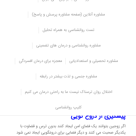
برای همین فشار روحی و روانی زیادی به فرد وارد می شود.
حتما شنیده اید که «فرد دروغگو کم حافظه می شود» افراد دروغگو انقدر
مشاوره آنلاین (صفحه مشاوره پرسش و پاسخ)
دروغ های متفاوت می گویند و درگیر اضطراب می شوند که بالاخره خود را
لو می دهند.
تست روانشناسی به همراه تحلیل
فرد دروغگو مجبور است دائماً اطلاعات را در ذهنش ذخیره کند که مبادا
اشتباهی رخ دهد و دروغش فاش شود و این کار انرژی زیادی از فرد می
مشاوره روانشناسی و درمان های تضمینی
گیرد.
دروغ پشت دروغ
مشاوره تحصیلی و استعدادیابی
معجزه برای درمان افسردگی
افراد برای این که آبروی خود راحفظ کنند مجبور می شوند دروغ های
مشاوره جنسی و لذت بیشتر در رابطه
بیشتری بگویند و این دروغ ها همین طور ادامه پیدا می کنند.
به همین دلیل است که وقتی دروغ یک نفر آشکار می شود تمام اعتمادی
اختلال روان ترسناک نیست ما به راحتی درمان می کنیم
که ساخته شده است نیز خراب می شود و به همین دلیل باید از دروغ
اجتناب کرد.
کلیپ روانشناسی
پیشگیری از دروغ گویی
اگر زوجین بتوانند یک فضای امن ایجاد کنند بدون ترس و قضاوت با
یکدیگر صحبت می کنند و دیگر فضایی برای دروغگویی ایجاد نمی شود