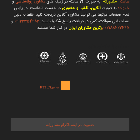
سایت
"
مشاورانه
" به صورت 24 ساعته در زمینه های
مشاوره روانشناسی
و
خانواده
به صورت
آنلاین، تلفنی و حضوری
در خدمت شماست. در پایین
تمام صفحات مرتبط می توانید مشاوره آنلاین دریافت کنید. فقط به دلیل
تعداد بالای سوالات، کمی در دریافت پاسخ شکیبا باشید.
02122354282
و
02188422495
ب
رترین مشاوران ایران
در کنار شما هستند.
همکاری با سازمان های:
اشتراک
به خوراک RSS
عضویت در اینستاگرام مشاورانه