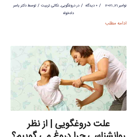
/
/
/
نوامبر 21, 2021
0 دیدگاه
در
دروغگویی
,
نکاتی تربیت
توسط
دکتر یاسر
دادخواه
ادامه مطلب
علت دروغگویی | از نظر
روانشناسی چرا دروغ می گوییم؟