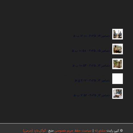
آخرین مطالب
چطور با افراد کنترل گر رفتار کنیم؟
دسامبر 16, 2025 - 12:00 ب.ظ
عادات ذهنی افراد شاد و موفق از دید روانشناسی
دسامبر 15, 2025 - 10:58 ب.ظ
چگونه ترس از طرد شدن را کنترل کنیم؟
دسامبر 14, 2025 - 10:54 ب.ظ
سوگیری توجه؛ چرا مغز فقط روی بعضی اطلاعات تمرکز می‌کند؟
دسامبر 14, 2025 - 2:17 ق.ظ
اثر تازگی؛ چرا اطلاعات آخر مهم‌ترند؟
دسامبر 12, 2025 - 7:52 ب.ظ
© کپی رایت
مشاورانه
|
سیاست حفظ حریم خصوصی
منبع :
گوگل بارد (جرمی)