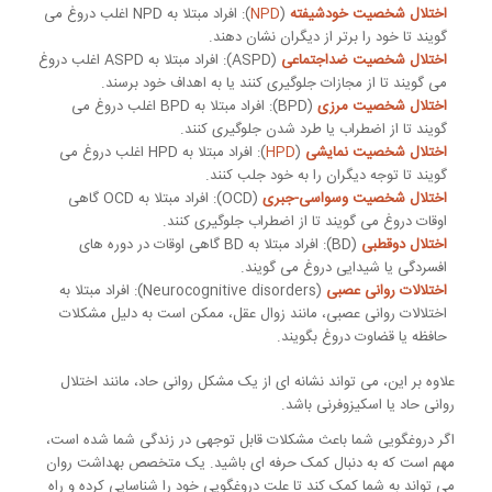
اختلال شخصیت خودشیفته
(
NPD
): افراد مبتلا به NPD اغلب دروغ می
گویند تا خود را برتر از دیگران نشان دهند.
اختلال شخصیت ضداجتماعی
(ASPD): افراد مبتلا به ASPD اغلب دروغ
می گویند تا از مجازات جلوگیری کنند یا به اهداف خود برسند.
اختلال شخصیت مرزی
(BPD): افراد مبتلا به BPD اغلب دروغ می
گویند تا از اضطراب یا طرد شدن جلوگیری کنند.
اختلال شخصیت نمایشی
(
HPD
): افراد مبتلا به HPD اغلب دروغ می
گویند تا توجه دیگران را به خود جلب کنند.
اختلال شخصیت وسواسی
-جبری
(OCD): افراد مبتلا به OCD گاهی
اوقات دروغ می گویند تا از اضطراب جلوگیری کنند.
اختلال دوقطبی
(BD): افراد مبتلا به BD گاهی اوقات در دوره های
افسردگی یا شیدایی دروغ می گویند.
اختلالات روانی
عصبی
(Neurocognitive disorders): افراد مبتلا به
اختلالات روانی عصبی، مانند زوال عقل، ممکن است به دلیل مشکلات
حافظه یا قضاوت دروغ بگویند.
علاوه بر این، می تواند نشانه ای از یک مشکل روانی حاد، مانند اختلال
روانی حاد یا اسکیزوفرنی باشد.
اگر دروغگویی شما باعث مشکلات قابل توجهی در زندگی شما شده است،
مهم است که به دنبال کمک حرفه ای باشید. یک متخصص بهداشت روان
می تواند به شما کمک کند تا علت دروغگویی خود را شناسایی کرده و راه