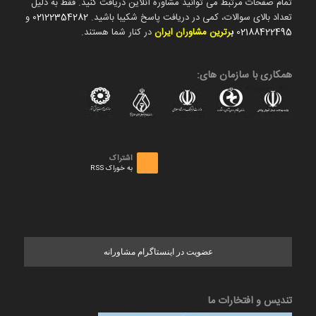
تمام صفحات مرتبط می توانید مشاوره آنلاین دریافت کنید. فقط به دلیل
تعداد بالای سوالات، کمی در دریافت پاسخ شکیبا باشید.
02122354282
و
02188422495
ب
رترین مشاوران ایران
در کنار شما هستند.
همکاری با سازمان های:
اشتراک
به خوراک RSS
عضویت در اینستاگرام مشاورانه
تندیس و افتخارات ما