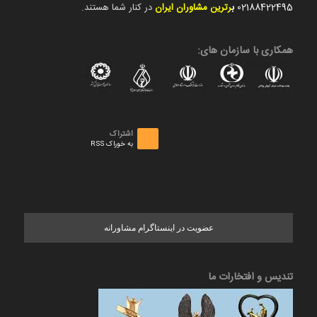
02188422495
ب
رترین مشاوران ایران
در کنار شما هستند.
همکاری با سازمان های:
اشتراک
به خوراک RSS
عضویت در اینستاگرام مشاورانه
تندیس و افتخارات ما