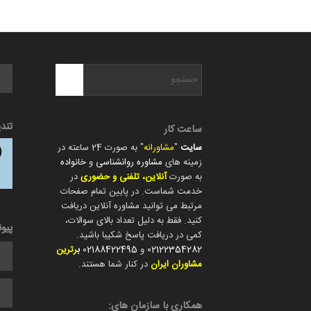
تند
ساعت کار
سایت
"
مشاورانه
" به صورت 24 ساعته در
زمینه های
مشاوره روانشناسی
و
خانواده
به صورت
آنلاین، تلفنی و حضوری
در
خدمت شماست. در پایین تمام صفحات
مرتبط می توانید مشاوره آنلاین دریافت
کنید. فقط به دلیل تعداد بالای سوالات،
پیو
کمی در دریافت پاسخ شکیبا باشید.
02122354282
و
02188422495
ب
رترین
مشاوران ایران
در کنار شما هستند.
همکاری با سازمان های: