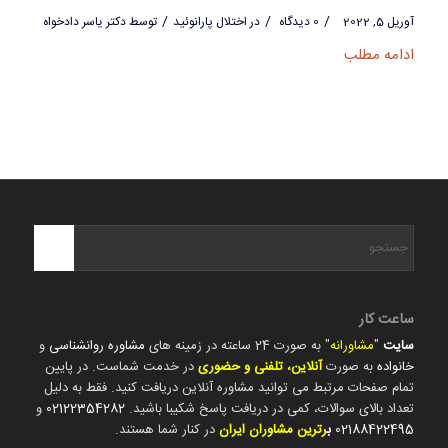
/
/
/
آوریل 5, 2022
0 دیدگاه
در
اختلال پارانوئید
توسط
دکتر یاسر دادخواه
ادامه مطلب
ساعت کار
سایت
"
مشاورانه
" به صورت 24 ساعته در زمینه های
مشاوره روانشناسی
و
خانواده
به صورت
آنلاین، تلفنی و حضوری
در خدمت شماست. در پایین
تمام صفحات مرتبط می توانید مشاوره آنلاین دریافت کنید. فقط به دلیل
تعداد بالای سوالات، کمی در دریافت پاسخ شکیبا باشید.
02122354282
و
02188422495
ب
رترین مشاوران ایران
در کنار شما هستند.