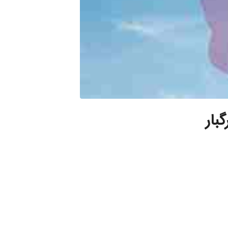
جتماعی (ASPD) مرگبار