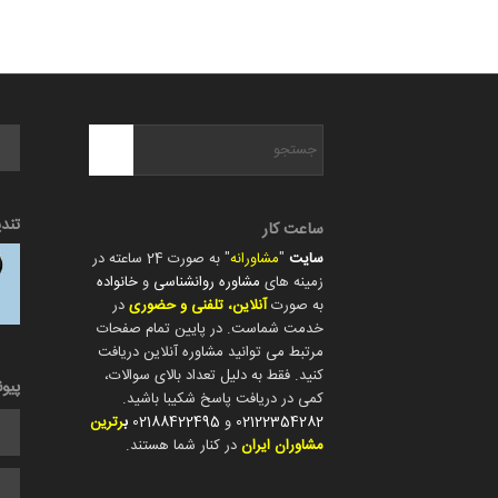
تند
ساعت کار
سایت
"
مشاورانه
" به صورت 24 ساعته در
زمینه های
مشاوره روانشناسی
و
خانواده
به صورت
آنلاین، تلفنی و حضوری
در
خدمت شماست. در پایین تمام صفحات
مرتبط می توانید مشاوره آنلاین دریافت
کنید. فقط به دلیل تعداد بالای سوالات،
پیو
کمی در دریافت پاسخ شکیبا باشید.
02122354282
و
02188422495
ب
رترین
مشاوران ایران
در کنار شما هستند.