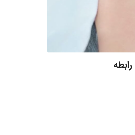
رابطه