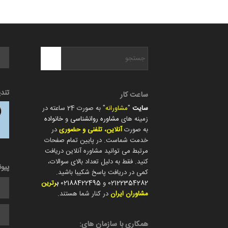
تند
ساعت کار
سایت
"
مشاورانه
" به صورت 24 ساعته در
زمینه های
مشاوره روانشناسی
و
خانواده
به صورت
آنلاین، تلفنی و حضوری
در
خدمت شماست. در پایین تمام صفحات
مرتبط می توانید مشاوره آنلاین دریافت
کنید. فقط به دلیل تعداد بالای سوالات،
پیو
کمی در دریافت پاسخ شکیبا باشید.
02122354282
و
02188422495
ب
رترین
مشاوران ایران
در کنار شما هستند.
همکاری با سازمان های: