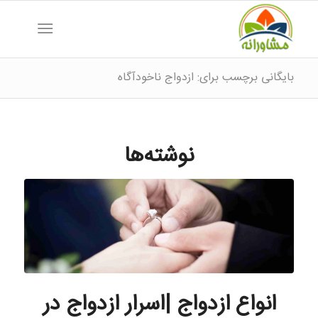
بایگانی برچسب برای: ازدواج ناخودآگاه
نوشته‌ها
انواع ازدواج |اسرار ازدواج در