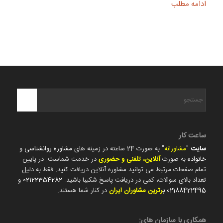
ادامه مطلب
ساعت کار
سایت
"
مشاورانه
" به صورت 24 ساعته در زمینه های
مشاوره روانشناسی
و
خانواده
به صورت
آنلاین، تلفنی و حضوری
در خدمت شماست. در پایین
تمام صفحات مرتبط می توانید مشاوره آنلاین دریافت کنید. فقط به دلیل
تعداد بالای سوالات، کمی در دریافت پاسخ شکیبا باشید.
02122354282
و
02188422495
ب
رترین مشاوران ایران
در کنار شما هستند.
همکاری با سازمان های: