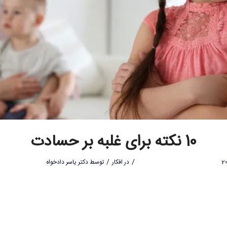
10 نکته برای غلبه بر حسادت
/
/
در
افکار
توسط
دکتر یاسر دادخواه