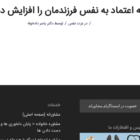
 اعتماد به نفس فرزندمان را افزایش د
/
/
در
عزت نفس
توسط
دکتر یاسر دادخواه
خدمات
عضویت در اینستاگرام مشاورانه
مشاورانه (صفحه اصلی)
مشاوره خانواده = پایان دلخوری ها و ا
یس و افتخارات ما
دست دادن ها