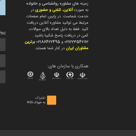
زمینه های
مشاوره روانشناسی
و
خانواده
به صورت
آنلاین، تلفنی و حضوری
در
خدمت شماست. در پایین تمام صفحات
مرتبط می توانید مشاوره آنلاین دریافت
کنید. فقط به دلیل تعداد بالای سوالات،
پیو
کمی در دریافت پاسخ شکیبا باشید.
02122354282
و
02188422495
ب
رترین
مشاوران ایران
در کنار شما هستند.
همکاری با سازمان های:
اشتراک
به خوراک RSS