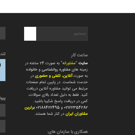
تند
ساعت کار
سایت
"
مشاورانه
" به صورت 24 ساعته در
زمینه های
مشاوره روانشناسی
و
خانواده
به صورت
آنلاین، تلفنی و حضوری
در
خدمت شماست. در پایین تمام صفحات
مرتبط می توانید مشاوره آنلاین دریافت
کنید. فقط به دلیل تعداد بالای سوالات،
پیو
کمی در دریافت پاسخ شکیبا باشید.
02122354282
و
02188422495
ب
رترین
مشاوران ایران
در کنار شما هستند.
همکاری با سازمان های: