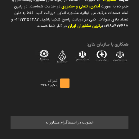
سایت
"
مشاورانه
" به صورت 24 ساعته در زمینه های
مشاوره روانشناسی
و
خانواده
به صورت
آنلاین، تلفنی و حضوری
در خدمت شماست. در پایین
تمام صفحات مرتبط می توانید مشاوره آنلاین دریافت کنید. فقط به دلیل
تعداد بالای سوالات، کمی در دریافت پاسخ شکیبا باشید.
02122354282
و
02188422495
ب
رترین مشاوران ایران
در کنار شما هستند.
همکاری با سازمان های:
اشتراک
به خوراک RSS
عضویت در اینستاگرام مشاورانه