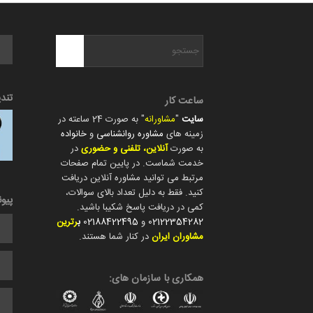
تند
ساعت کار
سایت
"
مشاورانه
" به صورت 24 ساعته در
زمینه های
مشاوره روانشناسی
و
خانواده
به صورت
آنلاین، تلفنی و حضوری
در
خدمت شماست. در پایین تمام صفحات
مرتبط می توانید مشاوره آنلاین دریافت
کنید. فقط به دلیل تعداد بالای سوالات،
پیو
کمی در دریافت پاسخ شکیبا باشید.
02122354282
و
02188422495
ب
رترین
مشاوران ایران
در کنار شما هستند.
همکاری با سازمان های: