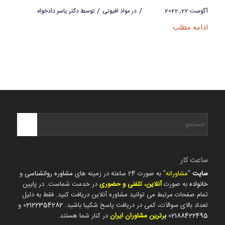
/
/
آگوست 22, 2022
در
مواد افیونی
توسط
دکتر یاسر دادخواه
ادامه مطلب
ساعت کار
سایت
"
مشاورانه
" به صورت 24 ساعته در زمینه های
مشاوره روانشناسی
و
خانواده
به صورت
آنلاین، تلفنی و حضوری
در خدمت شماست. در پایین
تمام صفحات مرتبط می توانید مشاوره آنلاین دریافت کنید. فقط به دلیل
تعداد بالای سوالات، کمی در دریافت پاسخ شکیبا باشید.
02122354282
و
02188422495
ب
رترین مشاوران ایران
در کنار شما هستند.