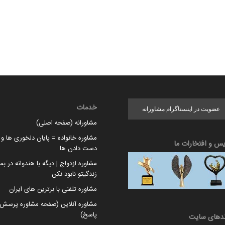
خدمات
عضویت در اینستاگرام مشاورانه
مشاورانه (صفحه اصلی)
مشاوره خانواده = پایان دلخوری ها و ا
یس و افتخارات ما
دست دادن ها
مشاوره ازدواج | دیگه با هندوانه در بس
زندگیتو نابود نکن
مشاوره تلفنی با برترین های ایران
مشاوره آنلاین (صفحه مشاوره پرسش 
پاسخ)
ندهای سایت