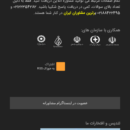
تمام صفحات مرتبط می توانید مشاوره آنلاین دریافت کنید. فقط به دلیل
تعداد بالای سوالات، کمی در دریافت پاسخ شکیبا باشید.
02122354282
و
02188422495
ب
رترین مشاوران ایران
در کنار شما هستند.
همکاری با سازمان های:
اشتراک
به خوراک RSS
عضویت در اینستاگرام مشاورانه
تندیس و افتخارات ما