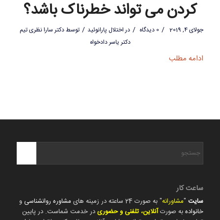
کردن می تواند خطرناک باشد؟
/
/
/
جولای 4, 2019
0 دیدگاه
در
اختلال پارانوئید
توسط
دکتر سارا نظری تیم
دکتر یاسر دادخواه
ادامه مطلب
ساعت کار
سایت
"
مشاورانه
" به صورت 24 ساعته در زمینه های
مشاوره روانشناسی
و
خانواده
به صورت
آنلاین، تلفنی و حضوری
در خدمت شماست. در پایین