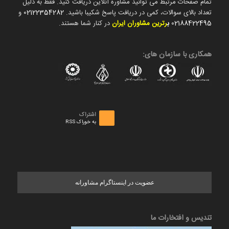
تمام صفحات مرتبط می توانید مشاوره آنلاین دریافت کنید. فقط به دلیل
تعداد بالای سوالات، کمی در دریافت پاسخ شکیبا باشید.
02122354282
و
02188422495
ب
رترین مشاوران ایران
در کنار شما هستند.
همکاری با سازمان های:
اشتراک
به خوراک RSS
عضویت در اینستاگرام مشاورانه
تندیس و افتخارات ما