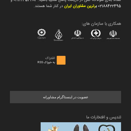
تعداد بالای سوالات، کمی در دریافت پاسخ شکیبا باشید.
02122354282
و
02188422495
ب
رترین مشاوران ایران
در کنار شما هستند.
همکاری با سازمان های:
اشتراک
به خوراک RSS
عضویت در اینستاگرام مشاورانه
تندیس و افتخارات ما