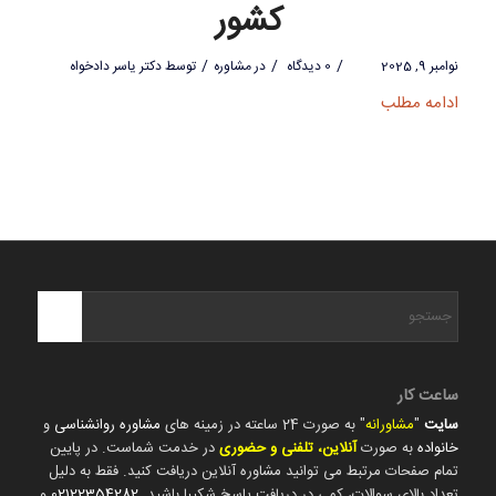
کشور
/
/
/
نوامبر 9, 2025
0 دیدگاه
در
مشاوره
توسط
دکتر یاسر دادخواه
ادامه مطلب
ساعت کار
سایت
"
مشاورانه
" به صورت 24 ساعته در زمینه های
مشاوره روانشناسی
و
خانواده
به صورت
آنلاین، تلفنی و حضوری
در خدمت شماست. در پایین
تمام صفحات مرتبط می توانید مشاوره آنلاین دریافت کنید. فقط به دلیل
تعداد بالای سوالات، کمی در دریافت پاسخ شکیبا باشید.
02122354282
و