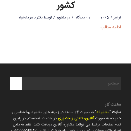
کشور
/
/
/
نوامبر 9, 2025
0 دیدگاه
در
مشاوره
توسط
دکتر یاسر دادخواه
ادامه مطلب
ساعت کار
سایت
"
مشاورانه
" به صورت 24 ساعته در زمینه های
مشاوره روانشناسی
و
خانواده
به صورت
آنلاین، تلفنی و حضوری
در خدمت شماست. در پایین
تمام صفحات مرتبط می توانید مشاوره آنلاین دریافت کنید. فقط به دلیل
تعداد بالای سوالات، کمی در دریافت پاسخ شکیبا باشید.
02122354282
و