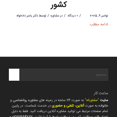
کشور
/
/
/
نوامبر 9, 2025
0 دیدگاه
در
مشاوره
توسط
دکتر یاسر دادخواه
ادامه مطلب
ساعت کار
سایت
"
مشاورانه
" به صورت 24 ساعته در زمینه های
مشاوره روانشناسی
و
خانواده
به صورت
آنلاین، تلفنی و حضوری
در خدمت شماست. در پایین
تمام صفحات مرتبط می توانید مشاوره آنلاین دریافت کنید. فقط به دلیل
تعداد بالای سوالات، کمی در دریافت پاسخ شکیبا باشید.
02122354282
و