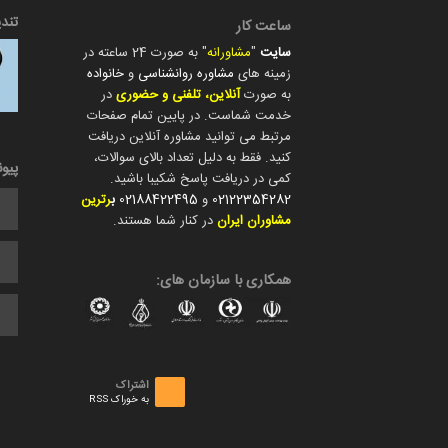
تند
ساعت کار
سایت
"
مشاورانه
" به صورت 24 ساعته در
زمینه های
مشاوره روانشناسی
و
خانواده
به صورت
آنلاین، تلفنی و حضوری
در
خدمت شماست. در پایین تمام صفحات
مرتبط می توانید مشاوره آنلاین دریافت
کنید. فقط به دلیل تعداد بالای سوالات،
پیو
کمی در دریافت پاسخ شکیبا باشید.
02122354282
و
02188422495
ب
رترین
مشاوران ایران
در کنار شما هستند.
همکاری با سازمان های:
اشتراک
به خوراک RSS