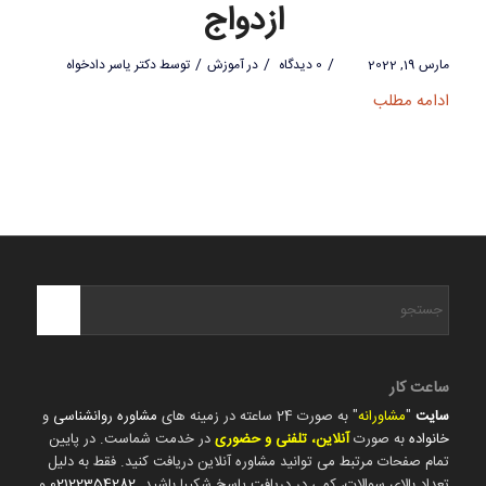
ازدواج
/
/
/
مارس 19, 2022
0 دیدگاه
در
آموزش
توسط
دکتر یاسر دادخواه
ادامه مطلب
ساعت کار
سایت
"
مشاورانه
" به صورت 24 ساعته در زمینه های
مشاوره روانشناسی
و
خانواده
به صورت
آنلاین، تلفنی و حضوری
در خدمت شماست. در پایین
تمام صفحات مرتبط می توانید مشاوره آنلاین دریافت کنید. فقط به دلیل
تعداد بالای سوالات، کمی در دریافت پاسخ شکیبا باشید.
02122354282
و