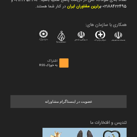
تعداد بالای سوالات، کمی در دریافت پاسخ شکیبا باشید.
02122354282
و
02188422495
ب
رترین مشاوران ایران
در کنار شما هستند.
همکاری با سازمان های:
اشتراک
به خوراک RSS
عضویت در اینستاگرام مشاورانه
تندیس و افتخارات ما