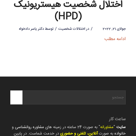
اختلال شخصیت هیستریونیک
(HPD)
/
/
جولای 21, 2022
در
اختلالات شخصیت
توسط
دکتر یاسر دادخواه
ادامه مطلب
ساعت کار
سایت
"
مشاورانه
" به صورت 24 ساعته در زمینه های
مشاوره روانشناسی
و
خانواده
به صورت
آنلاین، تلفنی و حضوری
در خدمت شماست. در پایین