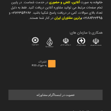
خانواده
به صورت
آنلاین، تلفنی و حضوری
در خدمت شماست. در پایین
تمام صفحات مرتبط می توانید مشاوره آنلاین دریافت کنید. فقط به دلیل
تعداد بالای سوالات، کمی در دریافت پاسخ شکیبا باشید.
02122354282
و
02188422495
ب
رترین مشاوران ایران
در کنار شما هستند.
همکاری با سازمان های:
اشتراک
به خوراک RSS
عضویت در اینستاگرام مشاورانه