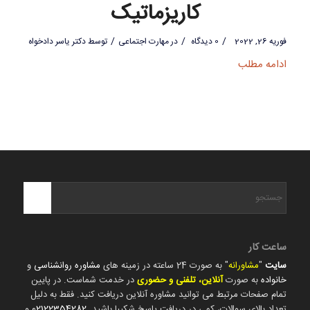
کاریزماتیک
/
/
/
فوریه 26, 2022
0 دیدگاه
در
مهارت اجتماعی
توسط
دکتر یاسر دادخواه
ادامه مطلب
ساعت کار
سایت
"
مشاورانه
" به صورت 24 ساعته در زمینه های
مشاوره روانشناسی
و
خانواده
به صورت
آنلاین، تلفنی و حضوری
در خدمت شماست. در پایین
تمام صفحات مرتبط می توانید مشاوره آنلاین دریافت کنید. فقط به دلیل
تعداد بالای سوالات، کمی در دریافت پاسخ شکیبا باشید.
02122354282
و