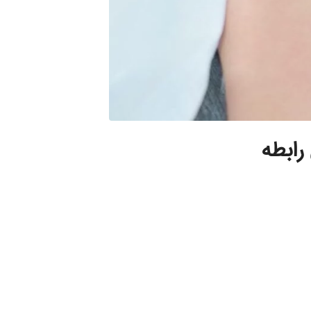
رابطه