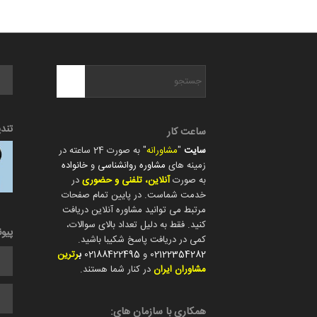
تند
ساعت کار
سایت
"
مشاورانه
" به صورت 24 ساعته در
زمینه های
مشاوره روانشناسی
و
خانواده
به صورت
آنلاین، تلفنی و حضوری
در
خدمت شماست. در پایین تمام صفحات
مرتبط می توانید مشاوره آنلاین دریافت
کنید. فقط به دلیل تعداد بالای سوالات،
پیو
کمی در دریافت پاسخ شکیبا باشید.
02122354282
و
02188422495
ب
رترین
مشاوران ایران
در کنار شما هستند.
همکاری با سازمان های: