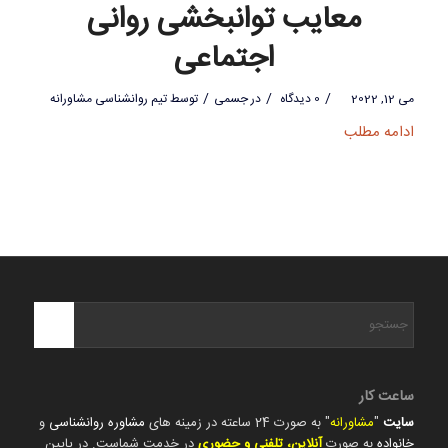
معایب توانبخشی روانی
اجتماعی
/
/
/
می 12, 2022
0 دیدگاه
در
جسمی
توسط
تیم روانشناسی مشاورانه
ادامه مطلب
ساعت کار
سایت
"
مشاورانه
" به صورت 24 ساعته در زمینه های
مشاوره روانشناسی
و
خانواده
به صورت
آنلاین، تلفنی و حضوری
در خدمت شماست. در پایین