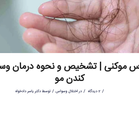
س موکنی | تشخیص و نحوه درمان وس
کندن مو
/
/
/
2 دیدگاه
در
اختلال وسواس
توسط
دکتر یاسر دادخواه