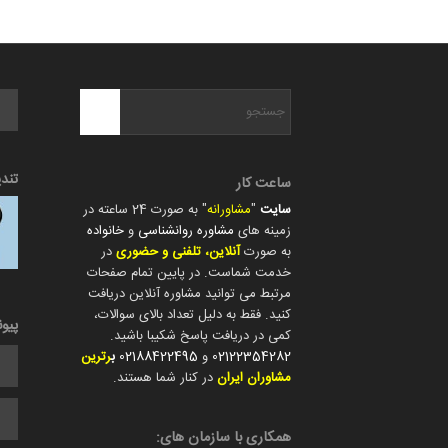
تند
ساعت کار
سایت
"
مشاورانه
" به صورت 24 ساعته در
زمینه های
مشاوره روانشناسی
و
خانواده
به صورت
آنلاین، تلفنی و حضوری
در
خدمت شماست. در پایین تمام صفحات
مرتبط می توانید مشاوره آنلاین دریافت
کنید. فقط به دلیل تعداد بالای سوالات،
پیو
کمی در دریافت پاسخ شکیبا باشید.
02122354282
و
02188422495
ب
رترین
مشاوران ایران
در کنار شما هستند.
همکاری با سازمان های: